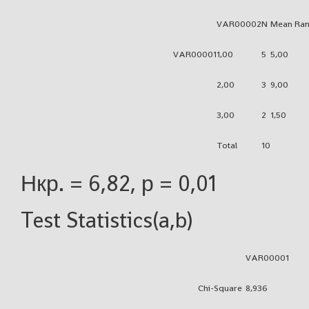
VAR00002
N
Mean Ran
VAR00001
1,00
5
5,00
2,00
3
9,00
3,00
2
1,50
Total
10
Нкр. = 6,82, р = 0,01
Test Statistics(a,b)
VAR00001
Chi-Square
8,936