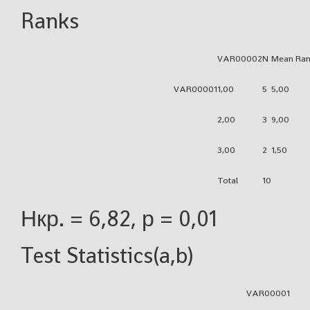
Ranks
VAR00002
N
Mean Ran
VAR00001
1,00
5
5,00
2,00
3
9,00
3,00
2
1,50
Total
10
Нкр. = 6,82, р = 0,01
Test Statistics(a,b)
VAR00001