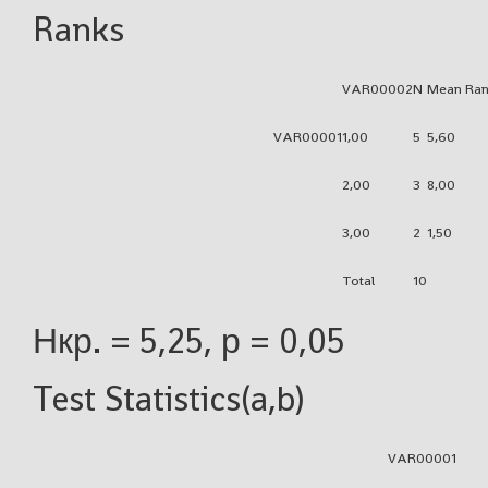
Ranks
VAR00002
N
Mean Ran
VAR00001
1,00
5
5,60
2,00
3
8,00
3,00
2
1,50
Total
10
Нкр. = 5,25, р = 0,05
Test Statistics(a,b)
VAR00001