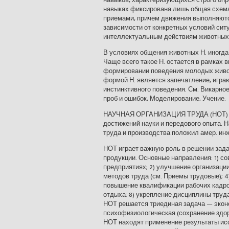
навыках фиксирована лишь общая схема
приемами, причем движения выполняются
зависимости от конкретных условий сит
интеллектуальным действиям животных 
В условиях общения животных Н. иногда
Чаще всего такое Н. остается в рамках 
формировании поведения молодых живот
формой Н. является запечатление, игр
инстинктивного поведения. См. Викарное
проб и ошибок, Моделирование, Учение.
НАУЧНАЯ ОРГАНИЗАЦИЯ ТРУДА (НОТ) — 
достижений науки и передового опыта. 
труда и производства положил амер. инже
НОТ играет важную роль в решении зад
продукции. Основные направления: 1) с
предприятиях; 2) улучшение организации
методов труда (см. Приемы трудовые); 4
повышение квалификации рабочих кадров
отдыха; 8) укрепление дисциплины труд
НОТ решается триединая задача — экон
психофизиологическая (сохранение здор
НОТ находят применение результаты исс