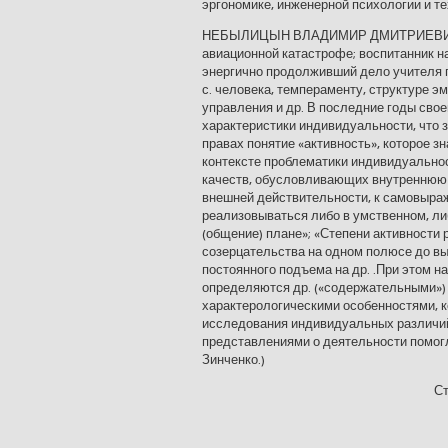
эргономике, инженерной психологии и те
НЕБЫЛИЦЫН ВЛАДИМИР ДМИТРИЕВИЧ (193
авиационной катастрофе; воспитанник 
энергично продолживший дело учителя п
с. человека, темпераменту, структуре 
управления и др. В последние годы свое
характеристики индивидуальности, что з
правах понятие «активность», которое з
контексте проблематики индивидуально
качеств, обусловливающих внутреннюю
внешней действительности, к самовыра
реализовываться либо в умственном, либ
(общение) плане»; «Степени активности 
созерцательства на одном полюсе до вы
постоянного подъема на др. .При этом н
определяются др. («содержательными»)
характерологическими особенностями, к
исследования индивидуальных различий. —
представлениями о деятельности помогло
Зинченко.)
Ст