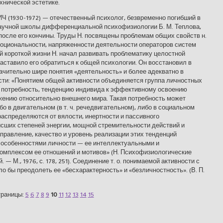
хнической эстетике.
0-1972) — отечественный психолог, безвременно погибший в
научной школы дифференциальной психофизиологии Б. М. Теплова,
осле его кончины. Труды Н. посвящены проблемам общих свойств н.
эмоциональности, напряженности деятельности операторов систем
й короткой жизни Н. начал развивать проблематику целостной
аставило его обратиться к общей психологии. Он восстановил в
начительно шире понятия «деятельность» и более адекватно в
сти: «Понятием общей активности объединяется группа личностных
 потребность, тенденцию индивида к эффективному освоению
жению относительно внешнего мира. Такая потребность может
о в двигательном (в т. ч. речедвигательном), либо в социальном
распределяются от вялости, инертности и пассивного
сших степеней энергии, мощной стремительности действий и
аправление, качество и уровень реализации этих тенденций
 особенностями личности — ее интеллектуальными и
омплексом ее отношений и мотивов» (Н. Психофизиологические
 М., 1976, с. 178, 251). Соединение т. о. понимаемой активности с
 бы преодолеть ее «бесхарактерность» и «безличностность». (В. П.
раницы:
5
6
7
8
9
10
11
12
13
14
15