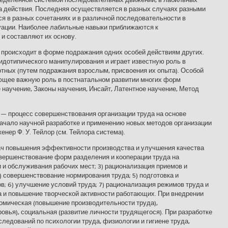
 действия. Последняя осуществляется в разных случаях разными
 в разных сочетаниях и в различной последовательности в
уации. Наиболее лабильные навыки приближаются к
и составляют их основу.
 происходит в форме подражания одних особей действиям других.
видотипического манипулирования и играет известную роль в
ных (путем подражания взрослым, присвоения их опыта). Особой
ающее важную роль в постнатальном развитии многих форм
 научение, Законы научения, Инсайт, Латентное научение, Метод
процесс совершенствования организации труда на основе
Начало научной разработке и применению новых методов организации
нер Ф. У. Тейлор (см. Тейлора система).
ач повышения эффективности производства и улучшения качества
овершенствование форм разделения и кооперации труда на
 и обслуживания рабочих мест; 3) рационализация приемов и
) совершенствование нормирования труда; 5) подготовка и
; 6) улучшение условий труда; 7) рационализация режимов труда и
а и повышение творческой активности работающих. При внедрении
омическая (повышение производительности труда),
овья), социальная (развитие личности трудящегося). При разработке
ледований по психологии труда, физиологии и гигиене труда,