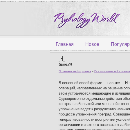
Главная
Новое
Популяр
_Н_
Страница 10
Полезная информация
»
Психологический словар
В основной своей форме — навыке — Н.
операций, направленных на решение опр
этом устраняются мешающие и излишние
Одновременно отдельные действия объе
контроль в большей или меньшей степе
упражнения ведет к разрушению навыко
процессе упражнения преград. Соверше
генерализованности восприятия условий
организации животного возрастает лаби
навыков, характеризующихся строго оп