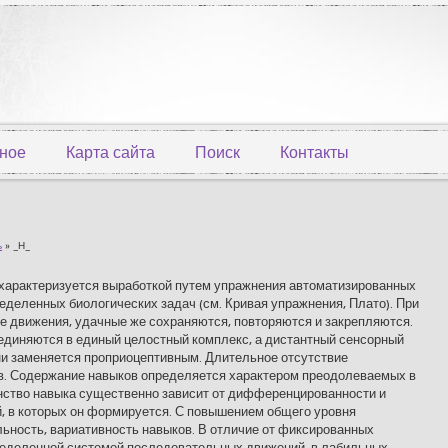
ное
Карта сайта
Поиск
Контакты
ь
» _Н_
 характеризуется выработкой путем упражнения автоматизированных
еделенных биологических задач (см. Кривая упражнения, Плато). При
 движения, удачные же сохраняются, повторяются и закрепляются.
диняются в единый целостный комплекс, а дистантный сенсорный
ни заменяется проприоцептивным. Длительное отсутствие
в. Содержание навыков определяется характером преодолеваемых в
нство навыка существенно зависит от дифференцированности и
, в которых он формируется. С повышением общего уровня
льность, вариативность навыков. В отличие от фиксированных
ределенной системой последовательных движений, в лабильных