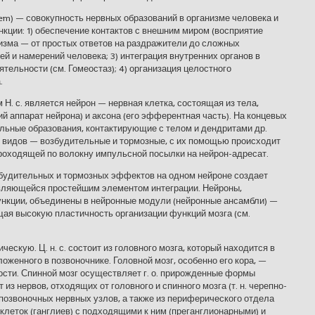
m) — совокупность нервных образований в организме человека и
кции: 1) обеспечение контактов с внешним миром (восприятие
изма — от простых ответов на раздражители до сложных
ей и намерений человека; 3) интеграция внутренних органов в
ятельности (см. Гомеостаз); 4) организация целостного
.
. с. является нейрон — нервная клетка, состоящая из тела,
й аппарат нейрона) и аксона (его эфферентная часть). На концевых
льные образования, контактирующие с телом и дендритами др.
2 видов — возбудительные и тормозные, с их помощью происходит
роходящей по волокну импульсной посылки на нейрон-адресат.
будительных и тормозных эффектов на одном нейроне создает
являющейся простейшим элементом интеграции. Нейроны,
нкции, объединены в нейронные модули (нейронные ансамбли) —
щая высокую пластичность организации функций мозга (см.
ческую. Ц. н. с. состоит из головного мозга, который находится в
ложенного в позвоночнике. Головной мозг, особенно его кора, —
сти. Спинной мозг осуществляет г. о. прирожденные формы
 из нервов, отходящих от головного и спинного мозга (т. н. черепно-
позвоночных нервных узлов, а также из периферического отдела
 клеток (ганглиев) с подходящими к ним (преганглионарными) и