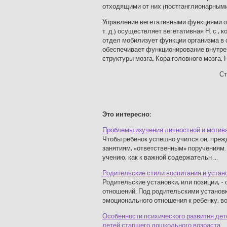
отходящими от них (постганглионарными
Управление вегетативными функциями о
т. д.) осуществляет вегетативная Н. с.,
отдел мобилизует функции организма в 
обеспечивает функционирование внутрен
структуры мозга, Кора головного мозга, Н
Ст
Это интересно:
Проблемы изучения личностной и мотив
Чтобы ребенок успешно учился он, прежд
занятиям, «ответственным» поручениям.
учению, как к важной содержательн ...
Родительские стили воспитания и устан
Родительские установки, или позиции, -
отношений. Под родительскими установк
эмоционального отношения к ребенку, вос
Особенности психического развития дет
детей старшего дошкольного возраста