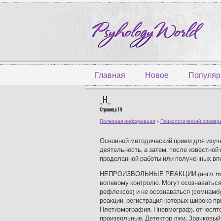
Главная
Новое
Популяр
_Н_
Страница 19
Полезная информация
»
Психологический словар
Основной методический прием для изучени
деятельность, а затем, после известной 
проделанной работы или полученных впеч
НЕПРОИЗВОЛЬНЫЕ РЕАКЦИИ (англ. invol
волевому контролю. Могут осознаваться
рефлексов) и не осознаваться (сомнамб
реакции, регистрация которых широко п
Плетизмография, Пневмограф), относятся
произвольные, Детектор лжи, Зрачковы