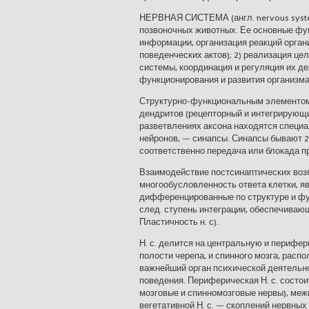
НЕРВНАЯ СИСТЕМА (англ. nervous syste
позвоночных животных. Ее основные фун
информации, организация реакций орган
поведенческих актов); 2) реализация цел
системы, координация и регуляция их де
функционирования и развития организма
Структурно-функциональным элементом Н
дендритов (рецепторный и интегрирующи
разветвлениях аксона находятся специа
нейронов, — синапсы. Синапсы бывают 
соответственно передача или блокада п
Взаимодействие постсинаптических воз
многообусловленность ответа клетки, 
дифференцированные по структуре и фу
след. ступень интеграции, обеспечиваю
Пластичность н. с).
Н. с. делится на центральную и перифери
полости черепа, и спинного мозга, распо
важнейший орган психической деятельно
поведения. Периферическая Н. с. состоит
мозговые и спинномозговые нервы), меж
вегетативной Н. с. — скоплений нервных