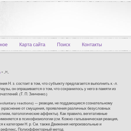
ное
Карта сайта
Поиск
Контакты
ь
» _Н_
я Н. з. состоит в том, что субъекту предлагается выполнить к.-л.
паузы, он опрашивается о том, что сохранилось у него в памяти из
атлений. (Т. П. Зинченко.)
untary reactions) — реакции, не поддающиеся сознательному
 (краснение от смущения, проявления различных безусловных
улизм, патологические аффекты). Как правило, вегетативные
рименяется в психофизиологии (см. Кожно-гальваническая реакция,
 к категории Н. р. См. также Движения непроизвольные и
й рефлекс, Полиэффекторный метод.