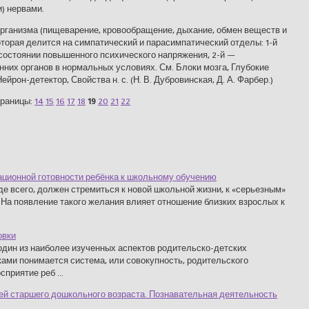
) нервами.
рганизма (пищеварение, кровообращение, дыхание, обмен веществ и
 которая делится на симпатический и парасимпатический отделы: 1-й
состоянии повышенного психического напряжения, 2-й —
них органов в нормальных условиях. См. Блоки мозга, Глубокие
ейрон-детектор, Свойства н. с. (Н. В. Дубровинская, Д. А. Фарбер.)
раницы:
14
15
16
17
18
19
20
21
22
ационной готовности ребёнка к школьному обучению
е всего, должен стремиться к новой школьной жизни, к «серьезным»
 На появление такого желания влияет отношение близких взрослых к
овки
 один из наиболее изученных аспектов родительско-детских
ами понимается система, или совокупность, родительского
приятие реб ...
ей старшего дошкольного возраста. Познавательная деятельность