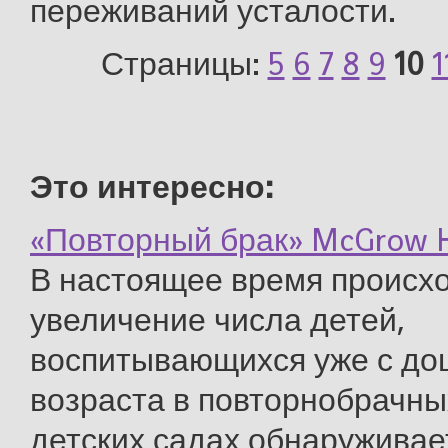
переживаний усталости.
Страницы:
5
6
7
8
9
10
1
Это интересно:
«Повторный брак» McGrow Hil
В настоящее время происх
увеличение числа детей,
воспитывающихся уже с до
возраста в повторнобрачны
детских садах обнаруживае