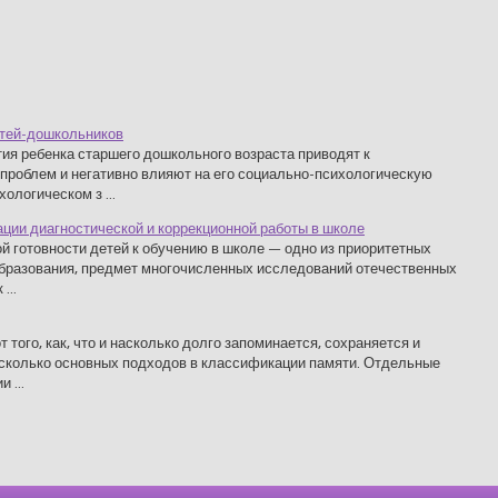
етей-дошкольников
ия ребенка старшего дошкольного возраста приводят к
проблем и негативно влияют на его социально-психологическую
ологическом з ...
ции диагностической и коррекционной работы в школе
й готовности детей к обучению в школе — одно из приоритетных
образования, предмет многочисленных исследований отечественных
...
того, как, что и насколько долго запоминается, сохраняется и
несколько основных подходов в классификации памяти. Отдельные
 ...