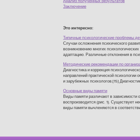
Анализ полученных результатов
Заключение
Это интересно:
Типичные психологические проблемы д
Случаи осложнения психического развит
возникновению многих психологических 
адаптацию. Различные отклонения в псих
Методические рекомендации по организа
Диагностика и коррекция психологическо
направлений практической психологии 
и зарубежных психологов.[15] Диагностик 
Основные виды памяти
Виды памяти различают в зависимости от 
воспроизводится (рис. 1). Существует 
виды памяти вычленяются в соответствии