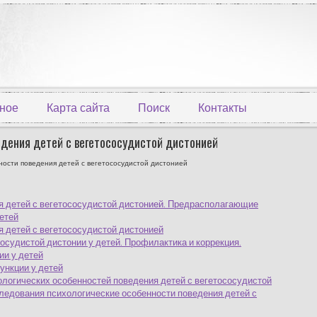
ное
Карта сайта
Поиск
Контакты
едения детей с вегетососудистой дистонией
ности поведения детей с вегетососудистой дистонией
я детей с вегетососудистой дистонией. Предрасполагающие
етей
 детей с вегетососудистой дистонией
судистой дистонии у детей. Профилактика и коррекция.
ии у детей
ункции у детей
логических особенностей поведения детей с вегетососудистой
ледования психологические особенности поведения детей с