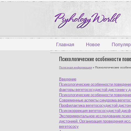
Главная
Новое
Популяр
Психологические особенности пов
Полезная информация
» Психологические особен
Введение
Психологические особенности поведени
факторы вегетососудистой дистонии у д
Психологические особенности поведения
Современные аспекты синдрома вегетосо
Профилактика вегетососудистой дистон
Психокоррекция вегетососудистой дисф
Экспериментальное исследование психо
дистонией. Организация проведения исс
вегетососу