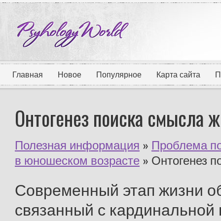
Главная
Новое
Популярное
Карта сайта
П
Онтогенез поиска смысла 
Полезная информация
»
Проблема по
в юношеском возрасте
» Онтогенез п
Современный этап жизни общества, связанный с кардинальной перестройкой всей системы отношений (социальных, экономических, политических, семейных и т.д.), создает новые возможности для личностного становления растущего человека. Однако огромные трудности переходного периода в развитии общества связаны с появлением разного рода психологических дезадаптации. В сложном положении оказываются дети, чьи родители тяжело переживают жизненную дезорганизацию. Особенно уязвимы в этом отношении дети, переживающие так называемые нормативные кризисы или критические периоды, связанные с переходом от одного возрастного этапа к другому. В полной мере это относится к такой социальной группе, как подростки. Они, как известно, переживают кризис взросления, и, если клубок психологических переживаний, связанных с этим состоянием, усугубляется житейскими критическими ситуациями, складываются деструктивные условия, препятствующие личностному росту человека. Подростки плохо осознают значимость собственной жизни. К тому же, они переживают кризис самооценки, когда рушатся былые представления о себе и формируются новые. В этой связи поиск интегративных механизмов созидания личности выступает как огромная общезначимая проблема. [2;268]В психологических исследованиях показано, что одним из личностных образований, которые выполняют интегрирующую функцию в психическом развитии человека, является смысл жизни. Это психическое образование имеет свою специфику возникновения, свои этапы становления (Чудновский, 1995, 1997). Исследователи отмечают, что предпосылки для становления смысла жизни создаются уже в подростковом возрасте — возрасте открытия своего «Я». Именно «в период взросления прибывающие жизненные силы, открывающиеся возможности настраивают на поиск перспективы и жизненного смысла» (Чудновский,1995). Становление смысла жизни в подростковом возрасте обусловлено в значительной мере развитием процессов личностного самоанализа. Подросткам свойственна неустойчивая самооценка. Так же как, поведение их самосознание во многом зависит от внешних влияний. Поскольку подростки ищут для себя референтные группы среди сверстников и нуждаются в близких друзьях, часто мнение последних становится определяющим. Иногда под влиянием приятеля или группы дети совершают поступки, на которые самостоятельно не решились бы и о которых позже могут жалеть. Автономная мораль и нравственная независимость то группы появляются к 16 годам только у 10%.[3;344-345]Подросток со своей мятущейся душой пытается понять себя и открывает все новые и новые черты. Его отдельные образы “Я» (насколько я способный, насколько красивый, сильный, общительный и т.д.) изменчивы и не складываются в единую, гармоничную и устойчивую систему. О личностной нестабильности подростка судят и по реальному проявлению у него совершенно разных качеств, часто противоположных, по противоречивости его характера и устремлений. Развивающиеся самосознание именно в отрочестве делает человека особенно тревожным и неуверенным в себе. Благодаря рефлексии на себя и других подросток продвигается в направлении самопознания. Он стремится понять себя самого. [1;287]В этот период у многих детей наблюдается подростковый кризис. Он связан с духовным ростом и изменением психического статуса. Хотя в этот период происходит объективное изменение социального положения отрока (возникают новые отношения с близкими, сверстниками, учителями, расширяется поле деятельности и др.), наиважнейшим фактором, влияющим на возникновение кризиса, являются рефлексия на внутренний мир и глубокая неудовлетворенность собой. Потеря идентичности с самим собой, несовпадение прежних представлений о себе с сегодняшним образом – вот основное содержание отроческих переживаний. Неудовлетворенность может быть столь сильной, что появляются навязчивые состояния: непреодолимые угнетающие мысли о себе, сомнения, страхи. При этом сохраняется критическое отношение к этим состояниям, что усугубляет тяжелые чувства подростка.Многие подростки переживают кризис во внешних проявлениях негативизма – бессмысленном противодействии другому, немотивированном противостоянии (часто родителям). Задача близких – необходимо включится в проблемы отрока и постараться облегчить его жизнь в это период. Однако не всякий подросток проходит столь тяжелое испытание душевным кризисом. А те, кто проходят, по большей части выбираются из него самостоятельно; близкие нередко не догадываются о душевных бурях своих дорогих чад. [2;273] Подростковое чувство взрослости – главным образом новый уровень притязаний, предвосхищающий положение, которого подросток фактически еще не достиг. Отсюда – типичные возрастные конфликты и их преломление в самосознании подростка. Подростки, попадающие в милицию или наркотический диспансер, необязательно из неблагополучных семей. Бывает, что “трудными” становятся и любимые дети, не обделенные заботой дома, но неудовлетворенные отношениями со взрослыми или сверстниками, недостаточно загруженные реальными делами и скучающие, чувствующие себя неудачниками и т.д. Причины подростковых проблем разнообразны. Одна из них – желание утвердится и выделится, сочетающееся с протестом против существующих в обществе норм и правил, против, как объясняет такой “трудный” подросток, “серой безликой толпы”, для которой “ты ничего не значишь. Ты ноль, ничтожный винтик во всем этом механизме. Твой бунт ничего не значит для них”.Протест приводит некоторых подростков в особые неформальные группы или движения со своими знаками отличия и идеологией. Все подростки, влившиеся в такие движения социально дезадаптированы, даже если не проявляют прямой агрессивности.Протест приводит и к побегам из дома, бродяжничеству. Некоторые подростки видят своеобразную романтику в поисках ночлега и пропитания, стычках с милицией. Следует отметить, что часть ушедших из дома, свою “вольную” жизнь не идеализируют, их удерживает на чердаках и в подвалах страх перед наказанием за совершенные проступки, перед побоями, домашними скандалами и т.п.В особо тяжких ситуациях у подростков может появиться суицидальное поведение – мысли о смерти, соответствующие высказывания, угрозы, попытки самоубийства. Суицид редко бывает результатом сознательного выбора, чаще – отчаянным шагом при полной невозможности разрешить свои проблемы. По данным А.Е.Личко, только 10% подростков действительно хотят уйти из жизни, в 90% случаев суицидальное поведение – это “крик о помощи”. [3;348-349]Обращенные к себе вопросы: “Кто я?”, “Какой Я?” ставит, не всегда сознавая это, уже подросток. Более общие, мировоззренческие вопросы: “Каков мой жизненный идеал?”, “Кем Я хочу стать?” ставит юноша, у которого самоанализ становится элементом социально-нравственного самоопределения. Так, подростки, описывая будущее, говорят преимущественно о своих личных перспективах, тогда как юноши выдвигают на первый план общие проблемы. Вообще способность отсрочить непосредственное удовлетворение, трудиться ради будущего, не ожидая немедленной награды,- один из главных показателей морально-психологической зрелости человека. В ходе различных мировоззренческих поисков юноша ищет формулу, которая разом ответила бы ему и смысл собственного существования, и перспективы развития всего человечества. Но где взять такую формулу? Задаваясь вопросом о смысле жизни, юноша думает одновременно и о направлении общественного развития вообще, и о конкретной цели собственной жизни. Он хочет не только уяснить объективное, общественное значение возможных направлений деятельности, но и найти ее личностный смысл, понять, что может дать эта деятельность ему самому, насколько соответствует она его индивидуальности: каково именно мое место в этом мире, в какой именно деятельности в наибольшей степени раскр