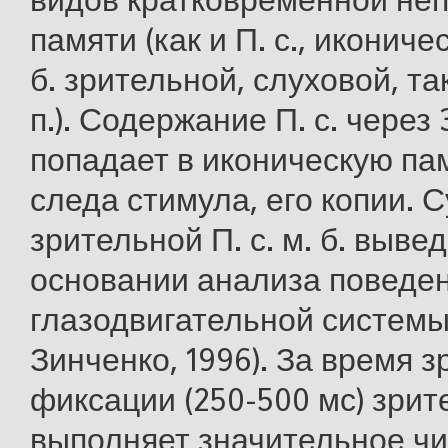
видов кратковременной не
памяти (как и П. с., икониче
б. зрительной, слуховой, та
п.). Содержание П. с. через
попадает в иконическую па
следа стимула, его копии.
зрительной П. с. м. б. выве
основании анализа поведе
глазодвигательной системы 
Зинченко, 1996). За время 
фиксации (250-500 мс) зри
выполняет значительное чи