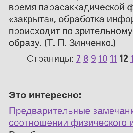
время парасаккадической ф
«закрыта», обработка инф
происходит по зрительному
образу. (Т. П. Зинченко.)
Страницы:
7
8
9
10
11
12
Это интересно:
Предварительные замечани
соотношении физического и