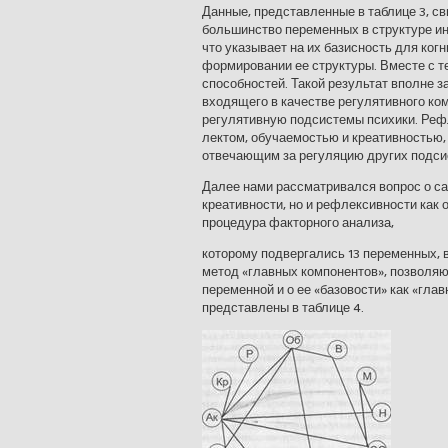
Данные, представленные в таблице 3, св
большинство переменных в структуре и
что указывает на их базисность для ко
формировании ее структуры. Вместе с т
способностей. Такой результат вполне з
входя­щего в качестве регулятивного ко
регулятивную подсистемы психики. Рефл
лектом, обучаемостью и креативностью, 
отвечающим за регуляцию других подси
Далее нами рассматривался вопрос о са
креативности, но и рефлексив­ности как
процедура факторного анализа,
которому подвергались 13 переменных, 
метод «главных компонентов», позволя
переменной и о ее «базовости» как «гла
представлены в таблице 4.