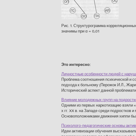
Рис. 1. Структурограмма корреляционны
значимы при α = 0,01
Это интересно:
Личностные особенности людей с наруш
Проблема соотношения психической и с
подхода к больному (Перожок И.Л., Жари
Исторический аспект данной проблематики
Влияние молодежных групп на подростк
Одними из первых наркотизацию взяли «н
х гг. XX в. на Западе среди подростков 
Основоположниками движения хиппи были
Психолого-педагогические основы акти
Идеи активизации обучения высказывали