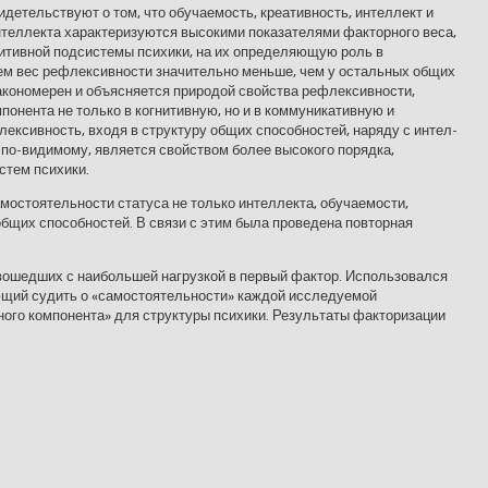
идетельствуют о том, что обучаемость, креативность, интеллект и
нтеллекта характеризуются высокими показателями факторного веса,
гнитивной подсистемы психики, на их определяющую роль в
ем вес рефлексивности значительно меньше, чем у остальных общих
ако­номерен и объясняется природой свойства рефлексивности,
мпонента не только в когнитивную, но и в коммуникативную и
ексивность, входя в структуру общих способностей, наряду с интел­
по-видимому, является свой­ством более высокого порядка,
стем психики.
мостоятельности статуса не только интеллекта, обучаемости,
 общих способностей. В связи с этим была проведена по­вторная
вошедших с наибольшей нагрузкой в первый фактор. Использовался
ющий судить о «самостоятельности» каждой исследуемой
вного компонента» для структуры психики. Резуль­таты факторизации