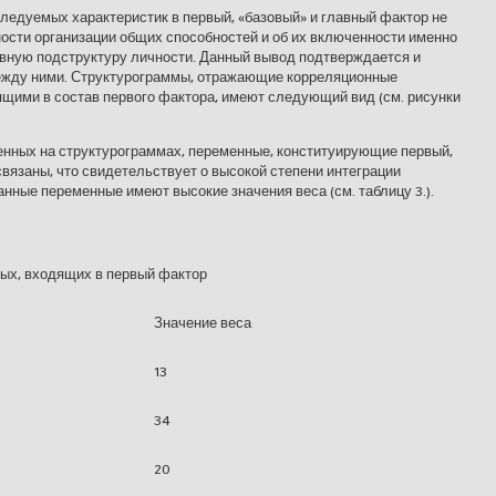
ледуемых характерис­тик в первый, «базовый» и главный фактор не
ности организации общих способностей и об их включенности именно
ивную подструктуру личности. Данный вывод подтверждается и
жду ними. Структурограммы, отражаю­щие корреляционные
щими в состав первого фактора, имеют следующий вид (см. рисунки
енных на структурограммах, переменные, конституирующие первый,
освязаны, что свидетельствует о высокой степени интеграции
анные пере­менные имеют высокие значения веса (см. таблицу 3.).
ных, входящих в первый фактор
Значение веса
13
34
20