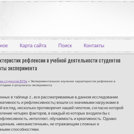
ное
Карта сайта
Поиск
Контакты
ктеристик рефлексии в учебной деятельности студентов
таты эксперимента
ии студентов ВУЗа
» Экспериментальное изучение характеристик рефлексии в
етодики и результаты эксперимента
енных в таблице 2., все рассматриваемые в данном исследовании
реативность и рефлексивность) вошли со значимыми нагрузками в
й взгляд, не­сколько противоречит нашей гипотезе, согласно которой
еление четырех факторов, в каждый из которых входили бы с
ефлексивность, интеллект, обучаемость и креативность. Однако
ощенным, «механистичным», не от­ражающим сложных и
ны­ми способностями.