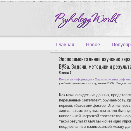
Главная
Новое
Популяр
Экспериментальное изучение хара
ВУЗа. Задачи, методики и резуль
Страница 3
Полезная информация
»
Характеристика рефлекс
учебной деятельности студентов ВУЗа. Задачи, м
Как можно видеть из данных, представл
переменные (интеллект, обучаемость, к
первый, «базовый» фактор. Это, на первы
«идеаль­ным» результатом стало бы выд
наибольшей нагрузкой соответственно р
такой результат был бы и очевидно упр
неоднозначных взаимосвязей между дан