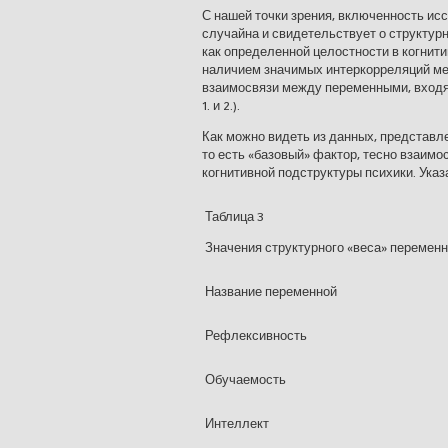
С нашей точки зрения, включенность исс
случайна и свидетель­ствует о структур
как определенной целостности в когнит
наличием значимых интеркорреляций ме
взаимосвязи между переменными, входя
1. и 2.).
Как можно видеть из данных, представл
то есть «базовый» фак­тор, тесно взаим
когнитивной подструктуры психики. Указ
Таблица 3
Значения структурного «веса» перемен
Название переменной
Рефлексивность
Обучаемость
Интеллект