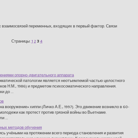
х взаимосвязей переменных, входящих в первый фактор. Связи
Страницы:
1
2
3
4
ениями опорно-двигательного аппарата
оматической патологии является неотъемлемой частью целостного
ков Н.М., 1986) и предметом психосоматического направления.
 до ...
ов
а вооружение» хиппи (Личко А.Е., 1997). Это движение возникло в 60-
и молодежи как протест против грязной войны во Вьетнаме.
 ...
вных методов обучения
сь учёными на протяжении всего периода становления и развития