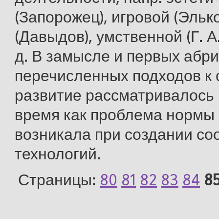
(Запорожец), игровой (Эльк
(Давыдов), умственной (Г. А
д. В замысле и первых абр
перечисленных подходов к
развитие рассматривалось к
время как проблема нормы
возникала при создании со
технологий.
Страницы:
80
81
82
83
84
8