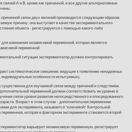
связей А и В, кроме как причинной, и все другие альтернативные
ючены.
о причинной связи двух явлений производится следующим образом.
аемую причину: она выступает в качестве экспериментального
стояния объекта - регистрируется с помощью какого-либо
 для изменения независимой переменной, которая является
зависимой переменной.
иментальной ситуации экспериментатор должен контролировать.
ждают систематическое смешение, ведущее к появлению ненадежных
, индивидуальные особенности испытуемых);
я существенна для изучаемой связи между причиной и следствием.
 дополнительной переменной должен соответствовать ее уровню в
зучении связи уровня развития непосредственного и опосредованного
озраста. Возраст в этом случае - дополнительная переменная.
имая для эксперимента, называется "ключевой". Контрольной
переменная, которая в факторном эксперименте становится второй
экспериментатор варьирует независимую переменную, регистрирует