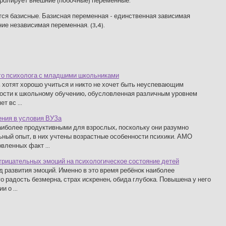
ролирует внешние (побочные) переменные.
я базисные. Базисная переменная - единственная зависимая
ие независимая переменная. (3,4).
го психолога с младшими школьниками
у, хотят хорошо учиться и никто не хочет быть неуспевающим
ности к школьному обучению, обусловленная различным уровнем
т вс ...
ния в условия ВУЗа
аиболее продуктивными для взрослых, поскольку они разумно
ный опыт, в них учтены возрастные особенности психики. АМО
вленных факт ...
трицательных эмоций на психологическое состояние детей
д развития эмоций. Именно в это время ребёнок наиболее
о радость безмерна, страх искренен, обида глубока. Повышена у него
 о ...