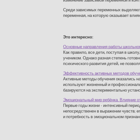
изменение зависимой переменной и конт
Среди зависимых переменных выделяютс
переменная, на которую оказывает влиян
Это интересно:
Основные направления работы школьно
Как правило, все дети, поступая в школ
учеником. Однако разная степень готов
психического развития детей, не позволяе
Эффективность активных методов обуче
Активные методы обучения оказались н
используют жизненный и профессиональ
базируются на экспериментально устано
Эмоциональный мир ребёнка. Влияние о
Первые годы жизни - интенсивный перио
непосредственен в выражении чувств; ег
и потребность в эмоциональном признании