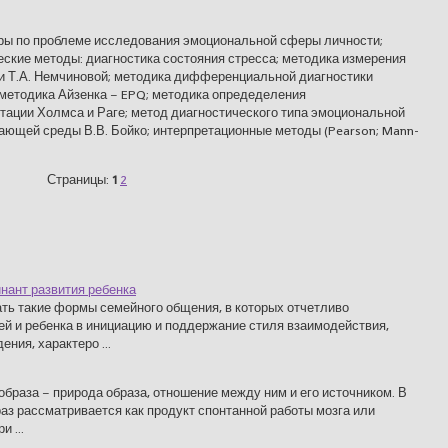
уры по проблеме исследования эмоциональной сферы личности;
ские методы: диагностика состояния стресса; методика измерения
ии Т.А. Немчиновой; методика дифференциальной диагностики
 методика Айзенка – EPQ; методика опредеделения
тации Холмса и Раге; метод диагностического типа эмоциональной
ающей среды В.В. Бойко; интерпретационные методы (Pearson; Mann-
Страницы:
1
2
нант развития ребенка
ть такие формы семейного общения, в которых отчетливо
й и ребенка в инициацию и поддержание стиля взаимодействия,
ния, характеро ...
браза – природа образа, отношение между ним и его источником. В
аз рассматривается как продукт спонтанной работы мозга или
 ...