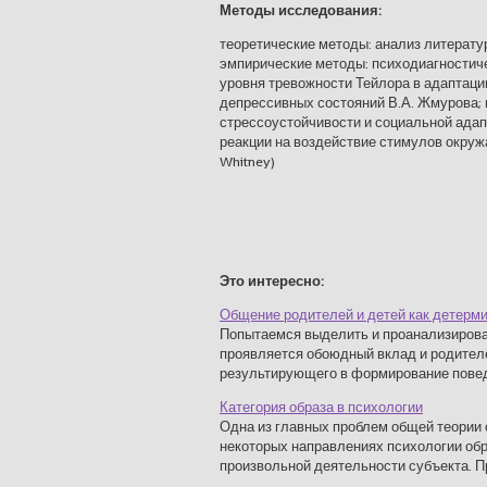
Методы исследования:
теоретические методы: анализ литерат
эмпирические методы: психодиагностиче
уровня тревожности Тейлора в адаптац
депрессивных состояний В.А. Жмурова;
стрессоустойчивости и социальной адап
реакции на воздействие стимулов окруж
Whitney)
Это интересно:
Общение родителей и детей как детерми
Попытаемся выделить и проанализирова
проявляется обоюдный вклад и родителе
результирующего в формирование поведе
Категория образа в психологии
Одна из главных проблем общей теории о
некоторых направлениях психологии обр
произвольной деятельности субъекта. При