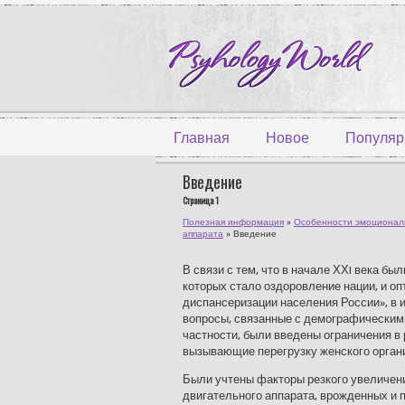
Главная
Новое
Популяр
Введение
Страница 1
Полезная информация
»
Особенности эмоциональ
аппарата
» Введение
В связи с тем, что в начале ХХI века 
которых стало оздоровление нации, и о
диспансеризации населения России», в 
вопросы, связанные с демографическим
частности, были введены ограничения в
вызывающие перегрузку женского органи
Были учтены факторы резкого увеличени
двигательного аппарата, врожденных и 