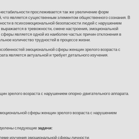
 нестабильности прослеживается так же увеличение форм
, что является существенным элементом общественного сознания. В
бности в психоэмоциональной безопасности людей с нарушением
я выражается в тревожности, смене настроения, эмоциональной
сферы является одной из наиболее частых причин отклонения в
ельное количество трудностей в процессе жизни.
 особенностей эмоциональной сферы женщин зрелого возраста с
ата является актуальной и требует детального изучения.
ин зрелого возраста с нарушением опорно-двигательного аппарата.
эмоциональной сферы женщин зрелого возраста с нарушением
выделены следующие
задачи:
блеме изучения эмоциональной сферы личности;