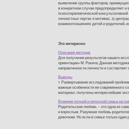
выявление группы факторов, преимущес
в конкретном случае предопределяет и 
психотерапевтической консультативной п
личностных чертах и мотивах, 2) центрац
взаимоотношениях детей и родителей, и
Это интересно:
Описание методик
Для получения результатов нашего иссл
ориентации» М. Рокича; Данная методи
направленности личности и составляет ос
Выводы
1. Развертывание исследований пробле
важные особен­ности ее современного со
материал, получены интереснейшие экспе
Влияние полной и неполной семьи на по
Родительская любовь – это одна из сам
и взрослым. Разумная любовь родителе
девочкам. Но если в семье только один р 