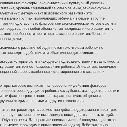
осоциальные факторы - экономический и культурный уровень
итания, уровень социальной заботы о ребенке, этнокультурные
объективных детерминант психического развития - это
 в малых группах, включающих ребенка, - в семье, в группе
 Третий подкласс - это факторы соматопсихические, которые хотя и
нее представляют собой объективные предпосылки его развития. К
амент, особенности пре- и постнатального развития, болезни,
енцем.[47;66]
хического развития объединяются тем, что сам ребенок не
орые приводят в действие эти объективные детерминанты.
кторы, которые, хотя и находятся под воздействием и в зависимости
ку развития, точнее - саморазвития ребенка. Эти факторы включают
вационной сферы, особенности формирования его сознания и
.
торы, которые возникают на пересечении действия факторов
ении векторов, идущих от ребенка как субъекта жизнедеятельности и
и эти факторы раскрываются в характеристиках общения и
ругими людьми - в семье и в других коллективах.
пытаются рассмотреть совместное действие детерминант всех трех
т реальную, эмпирически выявляемую последовательность стадий,
Ф. Обухова, 1995). Для практики психологической консультации такое
о, не менее необходим и аналитический подход. Действительно,